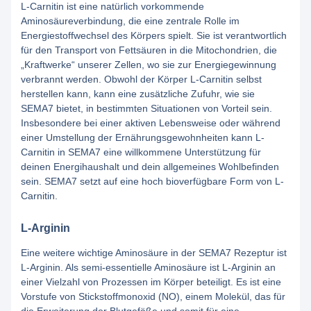
L-Carnitin ist eine natürlich vorkommende
Aminosäureverbindung, die eine zentrale Rolle im
Energiestoffwechsel des Körpers spielt. Sie ist verantwortlich
für den Transport von Fettsäuren in die Mitochondrien, die
„Kraftwerke“ unserer Zellen, wo sie zur Energiegewinnung
verbrannt werden. Obwohl der Körper L-Carnitin selbst
herstellen kann, kann eine zusätzliche Zufuhr, wie sie
SEMA7 bietet, in bestimmten Situationen von Vorteil sein.
Insbesondere bei einer aktiven Lebensweise oder während
einer Umstellung der Ernährungsgewohnheiten kann L-
Carnitin in SEMA7 eine willkommene Unterstützung für
deinen Energihaushalt und dein allgemeines Wohlbefinden
sein. SEMA7 setzt auf eine hoch bioverfügbare Form von L-
Carnitin.
L-Arginin
Eine weitere wichtige Aminosäure in der SEMA7 Rezeptur ist
L-Arginin. Als semi-essentielle Aminosäure ist L-Arginin an
einer Vielzahl von Prozessen im Körper beteiligt. Es ist eine
Vorstufe von Stickstoffmonoxid (NO), einem Molekül, das für
die Erweiterung der Blutgefäße und somit für eine