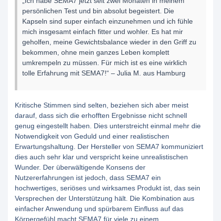
„Ich habe SEMA7 jetzt seit zwei Monaten in meinem
persönlichen Test und bin absolut begeistert. Die
Kapseln sind super einfach einzunehmen und ich fühle
mich insgesamt einfach fitter und wohler. Es hat mir
geholfen, meine Gewichtsbalance wieder in den Griff zu
bekommen, ohne mein ganzes Leben komplett
umkrempeln zu müssen. Für mich ist es eine wirklich
tolle Erfahrung mit SEMA7!“ – Julia M. aus Hamburg
Kritische Stimmen sind selten, beziehen sich aber meist
darauf, dass sich die erhofften Ergebnisse nicht schnell
genug eingestellt haben. Dies unterstreicht einmal mehr die
Notwendigkeit von Geduld und einer realistischen
Erwartungshaltung. Der Hersteller von SEMA7 kommuniziert
dies auch sehr klar und verspricht keine unrealistischen
Wunder. Der überwältigende Konsens der
Nutzererfahrungen ist jedoch, dass SEMA7 ein
hochwertiges, seriöses und wirksames Produkt ist, das sein
Versprechen der Unterstützung hält. Die Kombination aus
einfacher Anwendung und spürbarem Einfluss auf das
Körpergefühl macht SEMA7 für viele zu einem