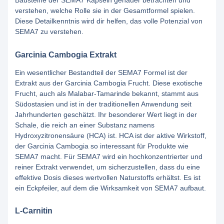
Bausteine der SEMA7 Kapseln genauer betrachten und
verstehen, welche Rolle sie in der Gesamtformel spielen.
Diese Detailkenntnis wird dir helfen, das volle Potenzial von
SEMA7 zu verstehen.
Garcinia Cambogia Extrakt
Ein wesentlicher Bestandteil der SEMA7 Formel ist der
Extrakt aus der Garcinia Cambogia Frucht. Diese exotische
Frucht, auch als Malabar-Tamarinde bekannt, stammt aus
Südostasien und ist in der traditionellen Anwendung seit
Jahrhunderten geschätzt. Ihr besonderer Wert liegt in der
Schale, die reich an einer Substanz namens
Hydroxyzitronensäure (HCA) ist. HCA ist der aktive Wirkstoff,
der Garcinia Cambogia so interessant für Produkte wie
SEMA7 macht. Für SEMA7 wird ein hochkonzentrierter und
reiner Extrakt verwendet, um sicherzustellen, dass du eine
effektive Dosis dieses wertvollen Naturstoffs erhältst. Es ist
ein Eckpfeiler, auf dem die Wirksamkeit von SEMA7 aufbaut.
L-Carnitin